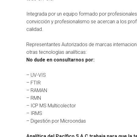
Integrada por un equipo formado por profesionales, e
convicción y profesionalismo se acercan a los prof
calidad.
Representantes Autorizados de marcas internaciona
otras tecnologías analíticas:
No dude en consultarnos por:
– UV-VIS
– FTIR
– RAMAN
– RMN
– ICP MS Multicolector
– IRMS
– Digestión por Microondas
Analítica del Pacífico S.A.C.trabaja para que la 