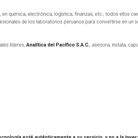
n química, electrónica, logística, finanzas, etc.; todos ellos ci
esionales de los laboratorios peruanos para convertirse en un s
les líderes,
Analítica del Pacífico S.A.C.
, asesora, instala, cap
tecnología esté auténticamente a su servicio, y no a la inver